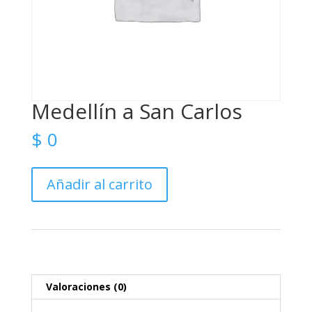
Medellín a San Carlos
$
0
Medellín
Añadir al carrito
a
San
Carlos
cantidad
Valoraciones (0)