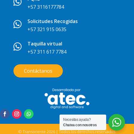

+57 3116177784
Solicitudes Recogidas

+57 321 915 0635
Taquilla virtual

+57 311 617 7784
Contáctanos
Necesitas ayuda?
Chatea con nosotros
© Transoriente 2026 | Todos los derechos reservados.