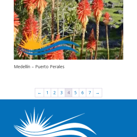
Medellín – Puerto Perales
←
1
2
3
4
5
6
7
→