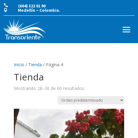

(604) 322 01 90
Medellín – Colombia.

Inicio
/
Tienda
/ Página 4
Tienda
Mostrando 28–36 de 60 resultados