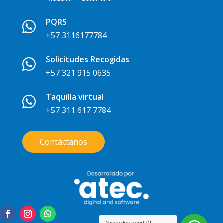
PQRS

+57 3116177784
Solicitudes Recogidas

+57 321 915 0635
Taquilla virtual

+57 311 617 7784
Contáctanos