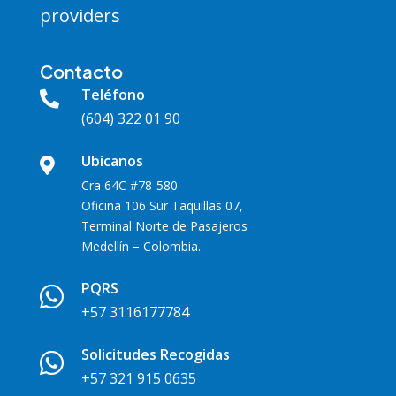
providers
Contacto
Teléfono

(604) 322 01 90
Ubícanos

Cra 64C #78-580
Oficina 106 Sur Taquillas 07,
Terminal Norte de Pasajeros
Medellín – Colombia.
PQRS

+57 3116177784
Solicitudes Recogidas

+57 321 915 0635