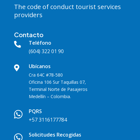
The code of conduct tourist services
providers
Contacto
Teléfono

(604) 322 01 90
Ubícanos

Cra 64C #78-580
Oficina 106 Sur Taquillas 07,
Terminal Norte de Pasajeros
Medellín – Colombia.
PQRS

+57 3116177784
Solicitudes Recogidas
