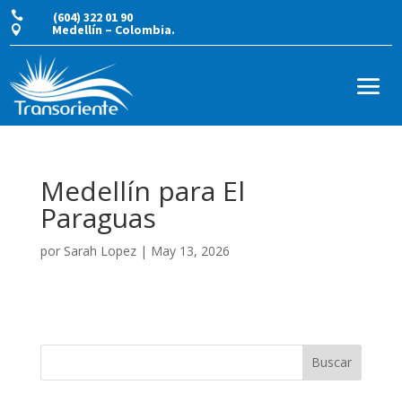

(604) 322 01 90
Medellín – Colombia.

Medellín para El
Paraguas
por
Sarah Lopez
|
May 13, 2026
Buscar