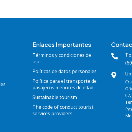
s
Enlaces Importantes
Contac
Te
Términos y condiciones de

uso
(60
Políticas de datos personales
Ub

Política para el transporte de
Cra
les
pasajeros menores de edad
Ofi
07,
Sustainable tourism
Ter
The code of conduct tourist
Pas
services providers
Med