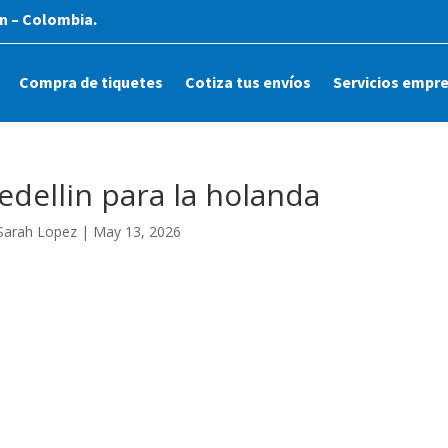
n – Colombia.
Compra de tiquetes
Cotiza tus envíos
Servicios empre
dellin para la holanda
Sarah Lopez
|
May 13, 2026