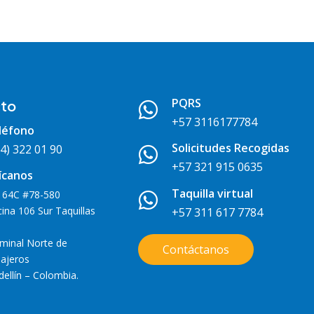
PQRS
to

+57 3116177784
léfono
Solicitudes Recogidas
4) 322 01 90

+57 321 915 0635
ícanos
Taquilla virtual
 64C #78-580

cina 106 Sur Taquillas
+57 311 617 7784
minal Norte de
Contáctanos
ajeros
ellín – Colombia.