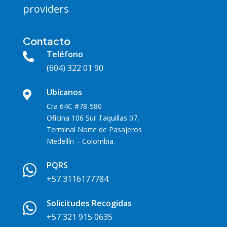
providers
Contacto
Teléfono

(604) 322 01 90
Ubícanos

Cra 64C #78-580
Oficina 106 Sur Taquillas 07,
Terminal Norte de Pasajeros
Medellín – Colombia.
PQRS

+57 3116177784
Solicitudes Recogidas

+57 321 915 0635