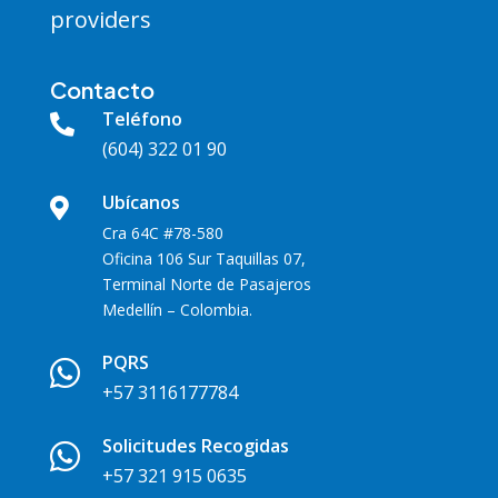
providers
Contacto
Teléfono

(604) 322 01 90
Ubícanos

Cra 64C #78-580
Oficina 106 Sur Taquillas 07,
Terminal Norte de Pasajeros
Medellín – Colombia.
PQRS

+57 3116177784
Solicitudes Recogidas

+57 321 915 0635