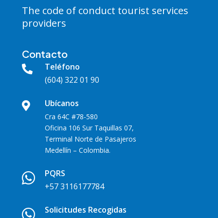
The code of conduct tourist services
providers
Contacto
Teléfono

(604) 322 01 90
Ubícanos

Cra 64C #78-580
Oficina 106 Sur Taquillas 07,
Terminal Norte de Pasajeros
Medellín – Colombia.
PQRS

+57 3116177784
Solicitudes Recogidas
