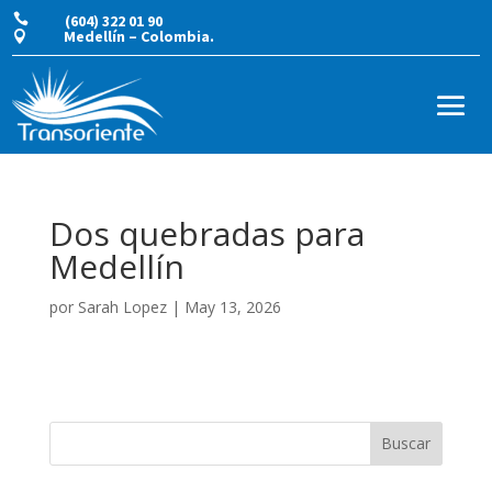

(604) 322 01 90
Medellín – Colombia.

Dos quebradas para
Medellín
por
Sarah Lopez
|
May 13, 2026
Buscar