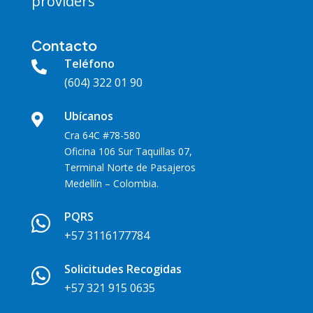
providers
Contacto
Teléfono

(604) 322 01 90
Ubícanos

Cra 64C #78-580
Oficina 106 Sur Taquillas 07,
Terminal Norte de Pasajeros
Medellín – Colombia.
PQRS

+57 3116177784
Solicitudes Recogidas

+57 321 915 0635